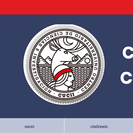
C
C
INICIO
CONÓCENOS