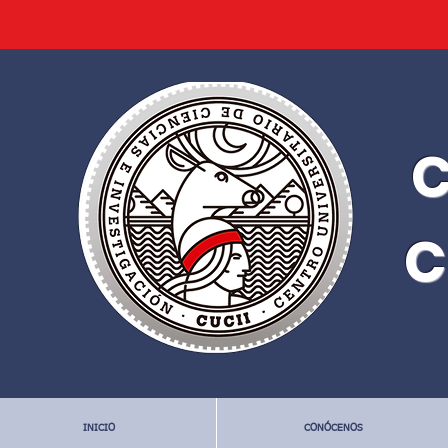
C
C
INICIO
CONÓCENOS