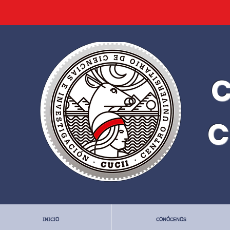
C
C
INICIO
CONÓCENOS