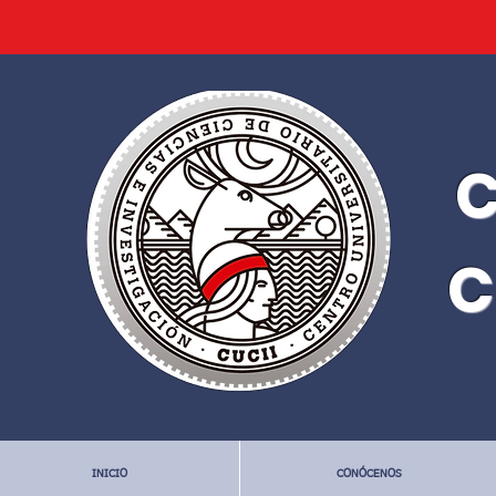
C
C
INICIO
CONÓCENOS