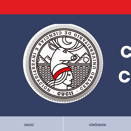
C
C
INICIO
CONÓCENOS