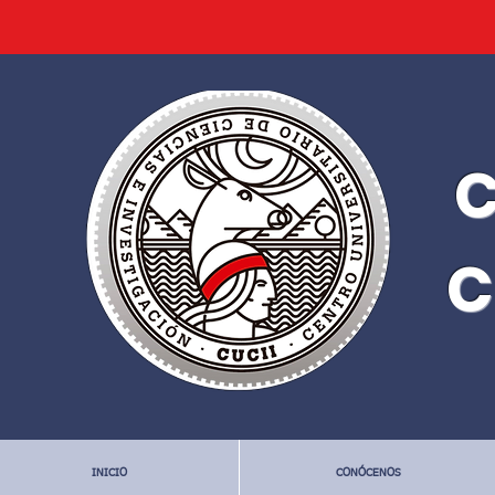
C
C
INICIO
CONÓCENOS