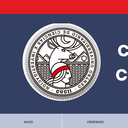
C
C
INICIO
CONÓCENOS