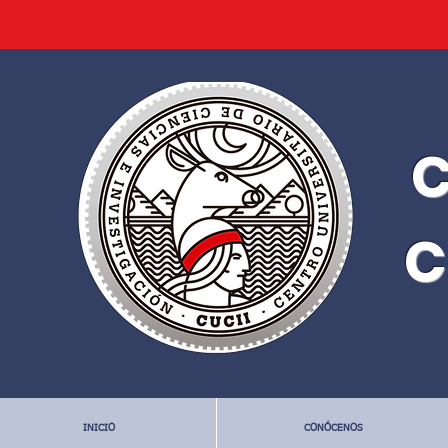
C
C
INICIO
CONÓCENOS