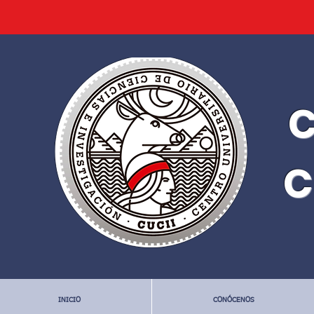
C
C
INICIO
CONÓCENOS