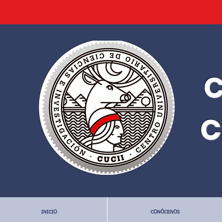
C
C
INICIO
CONÓCENOS