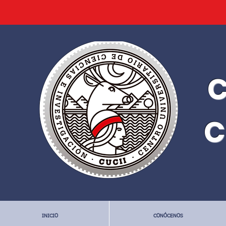
C
C
INICIO
CONÓCENOS