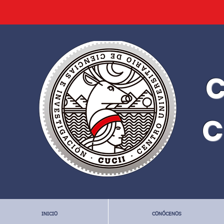
C
C
INICIO
CONÓCENOS