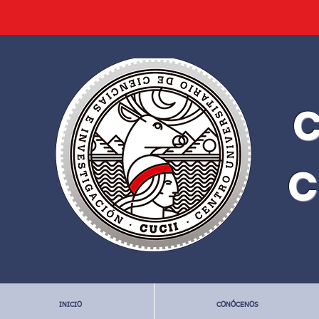
C
C
INICIO
CONÓCENOS