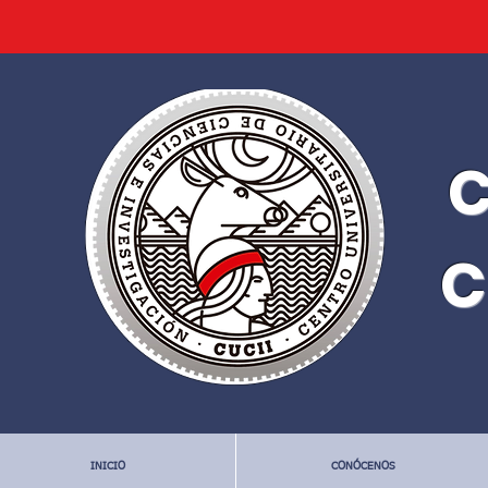
C
C
INICIO
CONÓCENOS