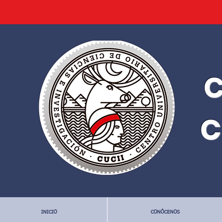
C
C
INICIO
CONÓCENOS