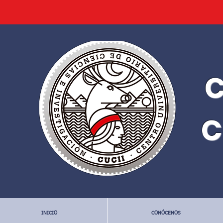
C
C
INICIO
CONÓCENOS