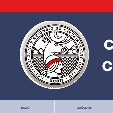
C
C
INICIO
CONÓCENOS