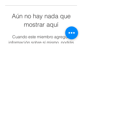
Aún no hay nada que
mostrar aquí
Cuando este miembro agregue
información sobre sí mismo, podrás
verla aquí.
Tel:
55 7861 0931
Email:
info.tultitlan@universidadcucii.m
x
Belisario Domínguez 16,
Santiaguito, 54900 Tultitlán de