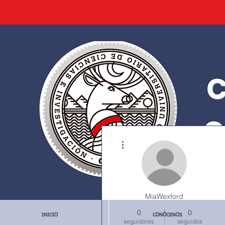
C
C
Más acciones
MiaWexford
0
0
INICIO
CONÓCENOS
seguidores
seguidos