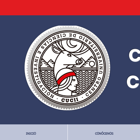
C
C
INICIO
CONÓCENOS