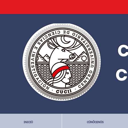
C
C
INICIO
CONÓCENOS