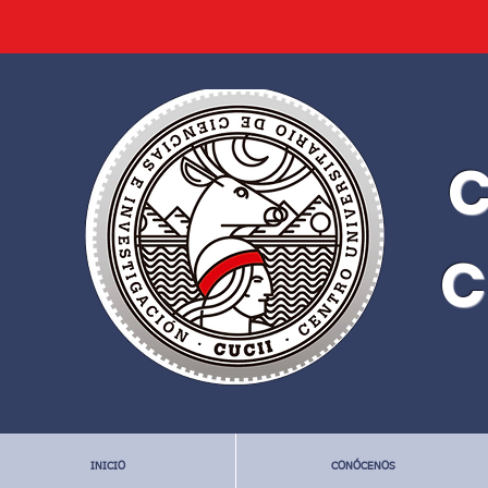
C
C
INICIO
CONÓCENOS