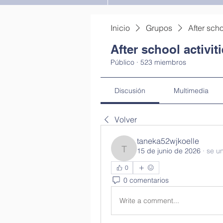
Inicio
Grupos
After scho
After school activit
Público
·
523 miembros
Discusión
Multimedia
Volver
taneka52wjkoelle
15 de junio de 2026
·
se un
taneka52wjkoelle
0
0 comentarios
Write a comment...