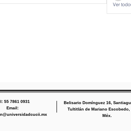
Ver todo
l: 55 7861 0931
Belisario Domínguez 16, Santiagu
Email:
Tultitlán de Mariano Escobedo,
tlan@universidadcucii.mx
Méx.