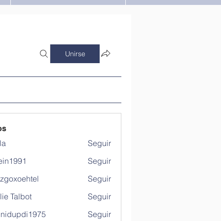
Unirse
os
la
Seguir
ein1991
Seguir
991
tzgoxoehtel
Seguir
xoehtel
lie Talbot
Seguir
hnidupdi1975
Seguir
updi1975