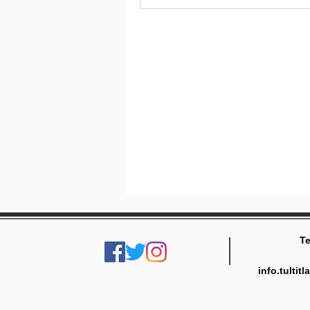
Te
info.tulti