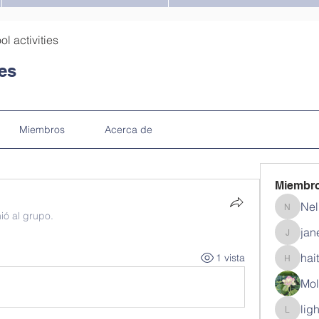
ol activities
ies
Miembros
Acerca de
Miembr
Nel
Nella
ió al grupo.
jan
janein1
hai
1 vista
haitzgo
Mol
lig
lighnid