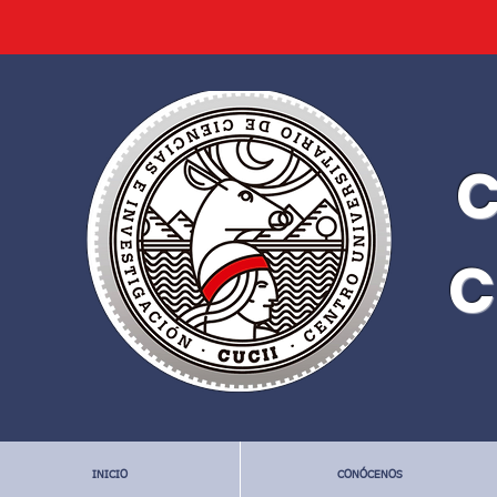
C
C
INICIO
CONÓCENOS