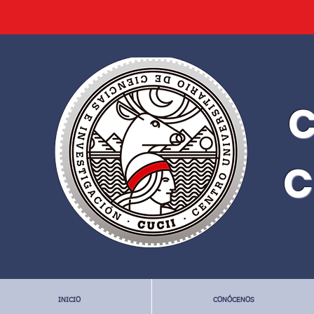
C
C
INICIO
CONÓCENOS