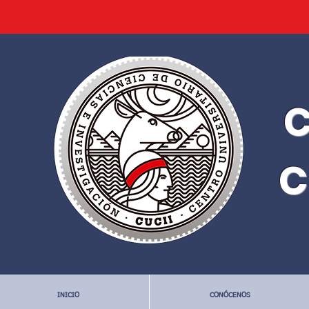
C
C
INICIO
CONÓCENOS