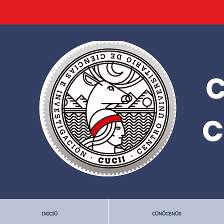
C
C
INICIO
CONÓCENOS