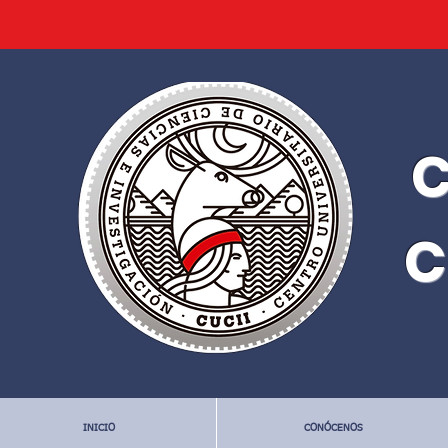
C
C
INICIO
CONÓCENOS